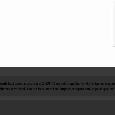
ently have access to a subset of X API V2 endpoints and limited v1.1 endpoints (e.g. me
ifferent access level. You can learn more here: https://developer.x.com/en/portal/product