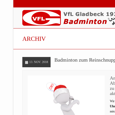
ARCHIV
Badminton zum Reinschnup
13. NOV. 2018
Am
Ab
zu
ak
Wir
Uhr
möc