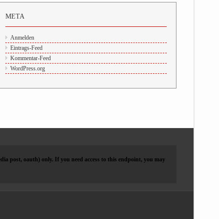
META
Anmelden
Eintrags-Feed
Kommentar-Feed
WordPress.org
dia post, oauth) only. If you need access to this endpoint, you may