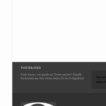
TWITTER-FEED
Finde heraus, was gerade auf Twitter passiert! Aktuelle
You curr
Nachrichten aus dem Verein findest Du bei #vflgladbeck:
need a d