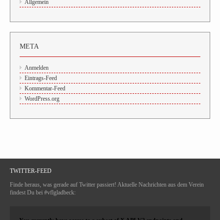
Allgemein
META
Anmelden
Eintrags-Feed
Kommentar-Feed
WordPress.org
TWITTER-FEED
Finde heraus, was gerade auf Twitter passiert! Aktuelle Nachrichten aus dem Verein
findest Du bei #vflgladbeck: