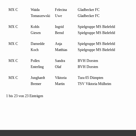
MX C
Waida
Felecina
Gladbecker FC
Tomaszewski
Uwe
Gladbecker FC
MX C
Kohls
Ingrid
Spielgruppe MS Bielefeld
Giesen
Bernd
Spielgruppe MS Bielefeld
MX C
Darnedde
Anja
Spielgruppe MS Bielefeld
Koch
Matthias
Spielgruppe MS Bielefeld
MX C
Pollex
Sandra
BVH Dorsten
Enterling
Olaf
BVH Dorsten
MX C
Junghardt
Viktoria
Tura 05 Dümpten
Bremer
Martin
TSV Viktoria Mülheim
1 bis 23 von 23 Einträgen