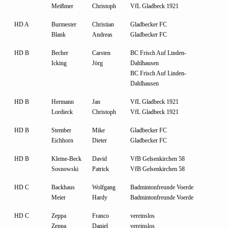
Meißmer
Christoph
VfL Gladbeck 1921
HD A
Burmester
Christian
Gladbecker FC
Blank
Andreas
Gladbecker FC
HD B
Becher
Carsten
BC Frisch Auf Linden-
Icking
Jörg
Dahlhausen
BC Frisch Auf Linden-
Dahlhausen
HD B
Hermann
Jan
VfL Gladbeck 1921
Lordieck
Christoph
VfL Gladbeck 1921
HD B
Stember
Mike
Gladbecker FC
Eichhorn
Dieter
Gladbecker FC
HD B
Kleine-Beck
David
VfB Gelsenkirchen 58
Sosnowski
Patrick
VfB Gelsenkirchen 58
HD C
Backhaus
Wolfgang
Badmintonfreunde Voerde
Meier
Hardy
Badmintonfreunde Voerde
HD C
Zeppa
Franco
vereinslos
Zeppa
Daniel
vereinslos