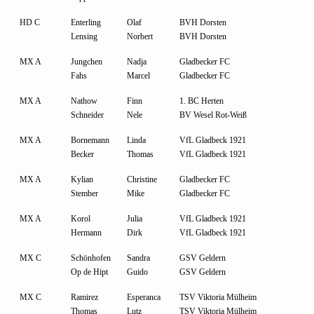
HD C
Enterling
Olaf
BVH Dorsten
Lensing
Norbert
BVH Dorsten
MX A
Jungchen
Nadja
Gladbecker FC
Fahs
Marcel
Gladbecker FC
MX A
Nathow
Finn
1. BC Herten
Schneider
Nele
BV Wesel Rot-Weiß
MX A
Bornemann
Linda
VfL Gladbeck 1921
Becker
Thomas
VfL Gladbeck 1921
MX A
Kylian
Christine
Gladbecker FC
Stember
Mike
Gladbecker FC
MX A
Korol
Julia
VfL Gladbeck 1921
Hermann
Dirk
VfL Gladbeck 1921
MX C
Schönhofen
Sandra
GSV Geldern
Op de Hipt
Guido
GSV Geldern
MX C
Ramirez
Esperanca
TSV Viktoria Mülheim
Thomas
Lutz
TSV Viktoria Mülheim