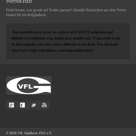
TWITTER-FEED
Finde heraus, was gerade auf Twitter passiert! Aktuelle Nachrichten aus dem Verein
findest Du bei #vflgladbeck:
You currently have access to a subset of X API V2 endpoints and
limited v1.1 endpoints (e.g. media post, oauth) only. If you need access
to this endpoint, you may need a different access level. You can learn
more here: https://developer.x.com/en/portal/product
© 2026 VfL Gladbeck 1921 e.V.