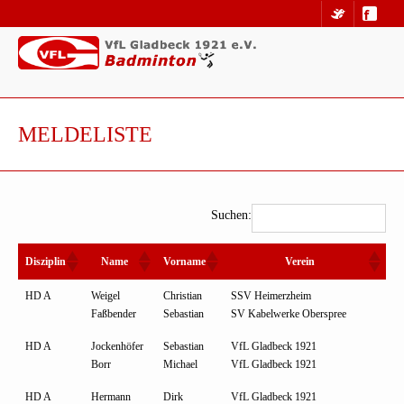
MELDELISTE
Suchen:
Disziplin
Name
Vorname
Verein
HD A
Weigel
Christian
SSV Heimerzheim
Faßbender
Sebastian
SV Kabelwerke Oberspree
HD A
Jockenhöfer
Sebastian
VfL Gladbeck 1921
Borr
Michael
VfL Gladbeck 1921
HD A
Hermann
Dirk
VfL Gladbeck 1921