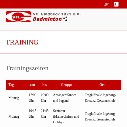
TRAINING
Trainingszeiten
Tag
von
bis
Gruppe
Ort
17:00
19:00
Anfänger/Kinder
Traglufthalle Ingeborg-
Montag
Uhr
Uhr
und Jugend
Drewitz-Gesamtschule
19:15
21:45
Senioren
Traglufthalle Ingeborg-
Montag
Uhr
Uhr
(Mannschaften und
Drewitz-Gesamtschule
Hobby)