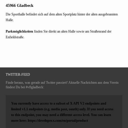
45966 Gladbeck
Die Sporthalle befindet sich auf dem alten Sportplatz hinter der alten ausgebrannten
Halle.
Parkmöglichkeiten
finden Sie direkt an alten Halle sowie am Straßenrand der
Enfieldstraße.
TWITTER-FEED
Finde heraus, was gerade auf Twitter passiert! Aktuelle Nachrichten aus dem Verein
findest Du bei #vflgladbeck:
You currently have access to a subset of X API V2 endpoints and
limited v1.1 endpoints (e.g. media post, oauth) only. If you need access
to this endpoint, you may need a different access level. You can learn
more here: https://developer.x.com/en/portal/product