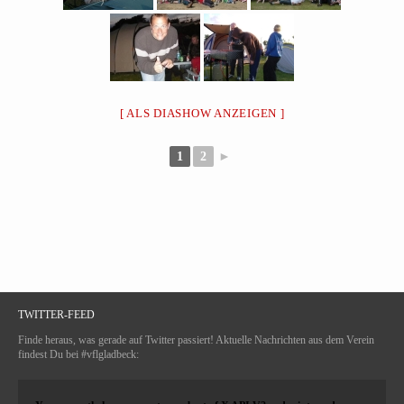
[ ALS DIASHOW ANZEIGEN ]
1
2
►
TWITTER-FEED
Finde heraus, was gerade auf Twitter passiert! Aktuelle Nachrichten aus dem Verein
findest Du bei #vflgladbeck: