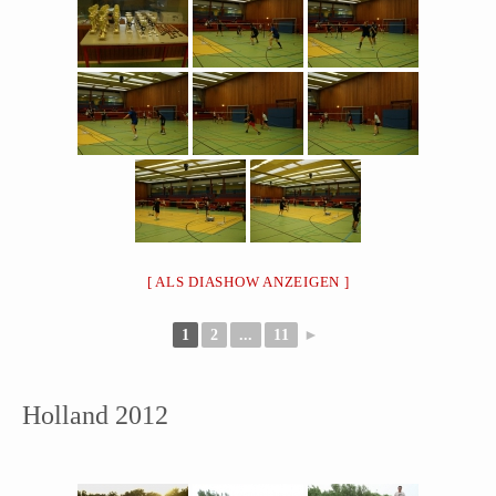
[ ALS DIASHOW ANZEIGEN ]
1
2
...
11
►
Holland 2012