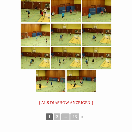
[ ALS DIASHOW ANZEIGEN ]
1
2
...
13
►